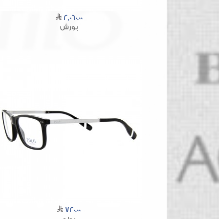
2,060.00
بورش
720.00