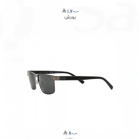
1,700.00
بورش
800.00