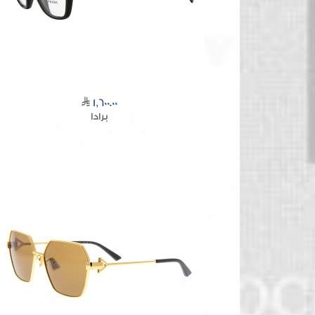
1,600.00
برادا