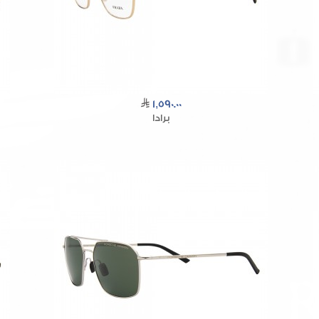
1,590.00
برادا