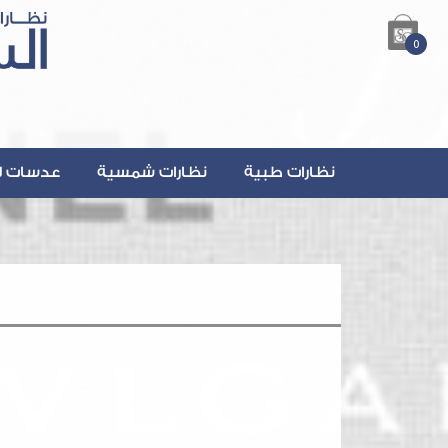
0
نظارات طبية
نظارات شمسية
عدسات ل
lsalmanOptics.com