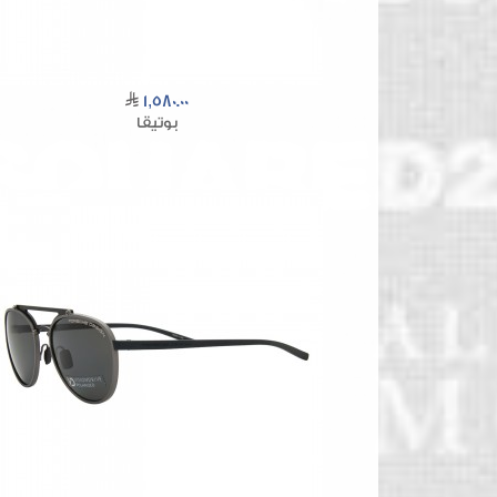
1,580.00
بوتيقا