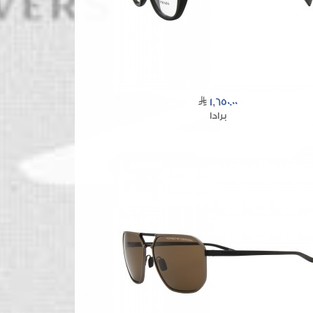
1,650.00
برادا