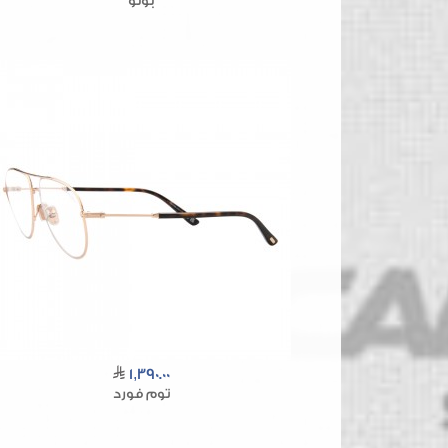
بولو
1,390.00
توم فورد