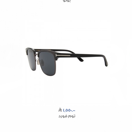
بولو
1,550.00
توم فورد