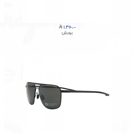
1,350.00
بورش