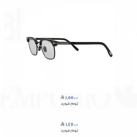
1,550.00
توم فورد
1,470.00
توم فورد