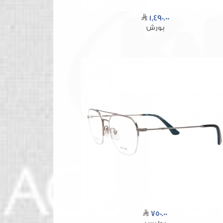
1,490.00
بورش
750.00