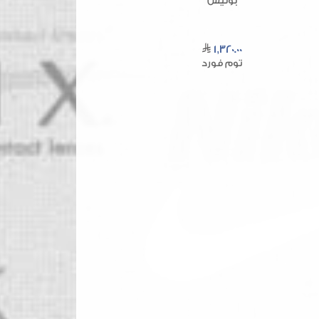
بوليس
1,320.00
توم فورد