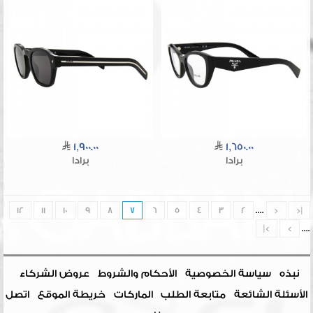
1,900.00
1,650.00
برادا
برادا
12
11
10
9
8
7
6
5
4
3
2
....
<
|<
>|
>
....
نبذه
سياسة الخصوصية
الأحكام والشروط
عروض الشركاء
الأسئلة الشائعة
متابعة الطلب
الماركات
خريطة الموقع
اتصل