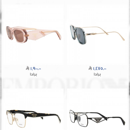
1,900.00
1,475.00
برادا
برادا