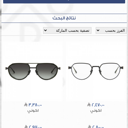
نتائج البحث
3,380.00
2,470.00
اكوني
اكوني
2,970.00
2,800.00