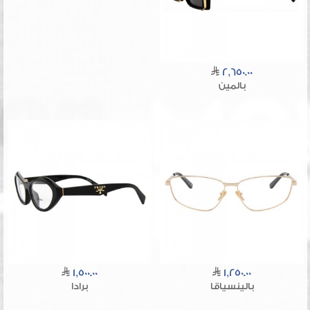
2,650.00
بالمين
1,500.00
1,250.00
بالينسياقا
برادا