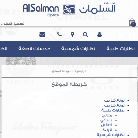
تسجيل الدخول
0
Contact@AlsalmanOptics.com
نظارات طبية
نظارات شمسية
عدسات لاصقة
الخ
»
الرئيسية
خريطة الموقع
خريطة الموقع
لونغ شامب
لونغ شامب
نظارات طبية
رجالي
نسائي
أطفال
قراءة
نظارات شمسية