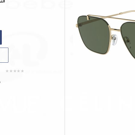
الت
ش