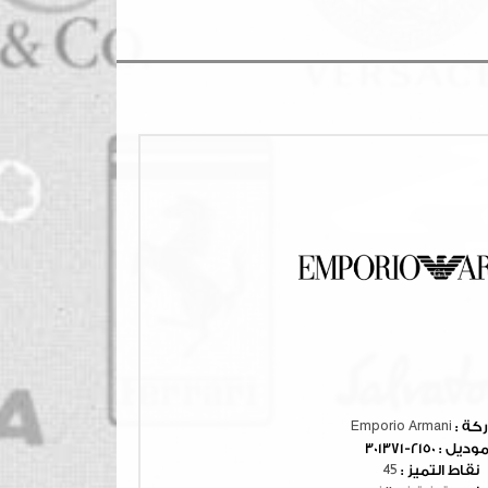
ركة :
Emporio Armani
موديل :
2150-301371
نقاط التميز :
45