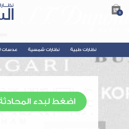
0
نظارات طبية
نظارات شمسية
عدسات ل
lsalmanOptics.com