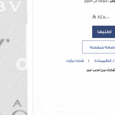
وفر :
متوفرة في الفروع
845.00
إضافة للمفضلة
(0 التقييمات)
|
شارك برأيك
ارك من تحب عبر