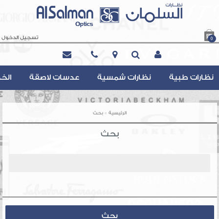
تسجيل الدخول
0
Contact@AlsalmanOptics.com
نظارات طبية
نظارات شمسية
عدسات لاصقة
الخ
»
الرئيسية
بحث
بحث