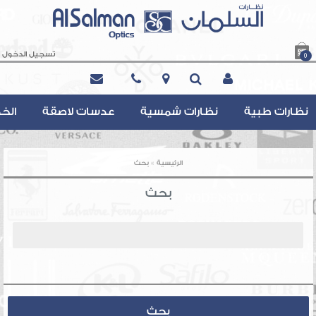
تسجيل الدخول
0
Contact@AlsalmanOptics.com
نظارات طبية
نظارات شمسية
عدسات لاصقة
الخ
»
الرئيسية
بحث
بحث