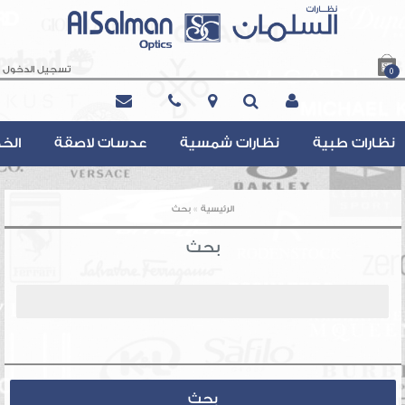
تسجيل الدخول
0
Contact@AlsalmanOptics.com
نظارات طبية
نظارات شمسية
عدسات لاصقة
الخ
»
الرئيسية
بحث
بحث