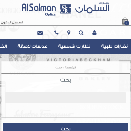
تسجيل الدخول
0
Contact@AlsalmanOptics.com
نظارات طبية
نظارات شمسية
عدسات لاصقة
الخ
»
الرئيسية
بحث
بحث