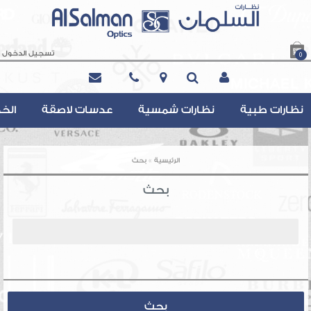
تسجيل الدخول
0
Contact@AlsalmanOptics.com
نظارات طبية
نظارات شمسية
عدسات لاصقة
الخ
»
الرئيسية
بحث
بحث