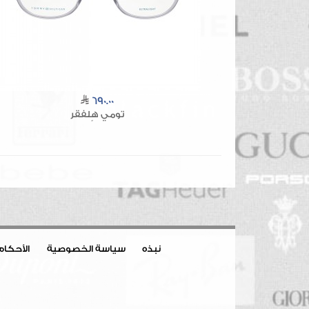
690.00
تومي هٍلفقر
نبذه
سياسة الخصوصية
الأحكام