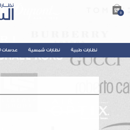
0
نظارات طبية
نظارات شمسية
عدسات ل
lsalmanOptics.com