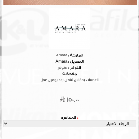
الماركة :
Amara
الموديل :
Amara
التوفر :
متوفر
ملاحظة
العدسات بمقاس تشحن بعد يومين عمل
150.00
*
المقاس: