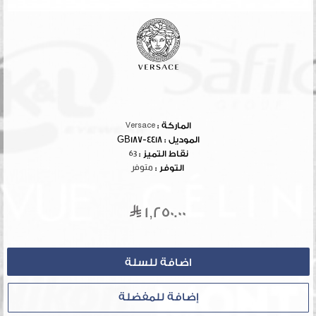
الماركة :
Versace
الموديل :
4418-GB187
نقاط التميز :
63
التوفر :
متوفر
1,250.00
إضافة للمفضلة