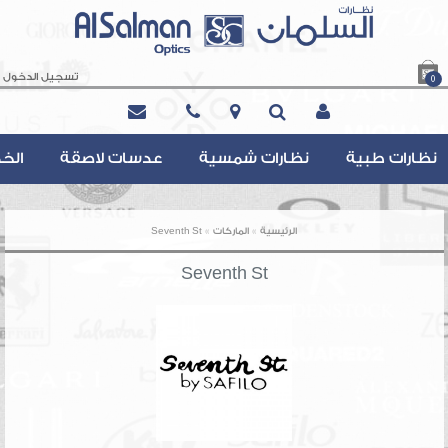
تسجيل الدخول
0
Contact@AlsalmanOptics.com
نظارات طبية
نظارات شمسية
عدسات لاصقة
الخ
»
»
الرئيسية
الماركات
Seventh St
Seventh St