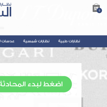
0
نظارات طبية
نظارات شمسية
عدسات ل
lsalmanOptics.com