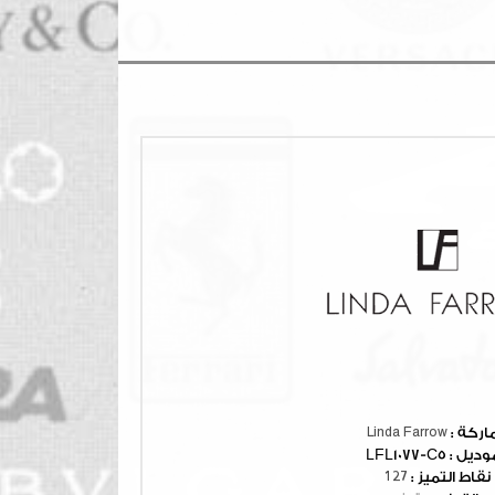
ماركة :
Linda Farrow
وديل :
LFL1077-C5
نقاط التميز :
127