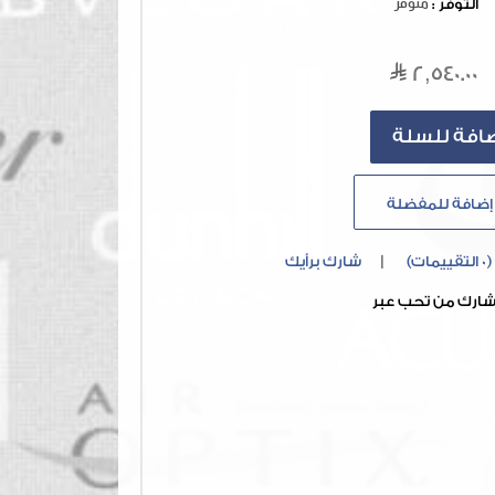
التوفر :
متوفر
2,540.00
إضافة للمفضلة
(0 التقييمات)
|
شارك برأيك
ارك من تحب عبر