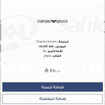
الماركة :
Emporio Armani
الموديل :
4115-58011W
نقاط التميز :
43
التوفر :
متوفر
750.00
إضافة للمفضلة