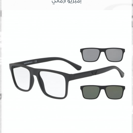
إمبريو أرماني