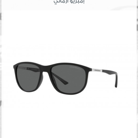
إمبريو أرماني