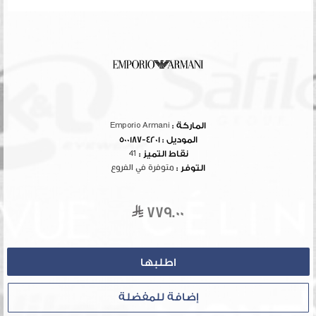
الماركة :
Emporio Armani
الموديل :
4201-500187
نقاط التميز :
41
التوفر :
متوفرة في الفروع
779.00
إضافة للمفضلة