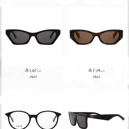
1,520.00
2,190.00
ديور
ديور