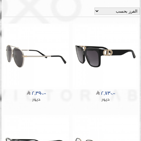
2,390.00
2,730.00
ديور
ديور