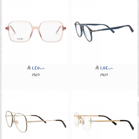
1,450.00
1,540.00
ديور
ديور