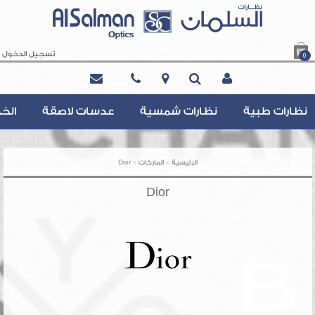
تسجيل الدخول
0
Contact@AlsalmanOptics.com
نظارات طبية
نظارات شمسية
عدسات لاصقة
الخ
»
»
الرئيسية
الماركات
Dior
Dior