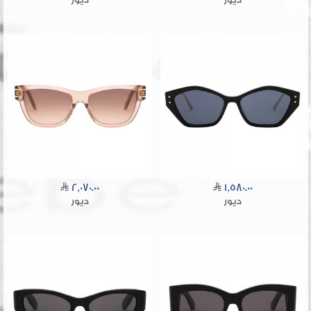
2,070.00
1,580.00
ديور
ديور