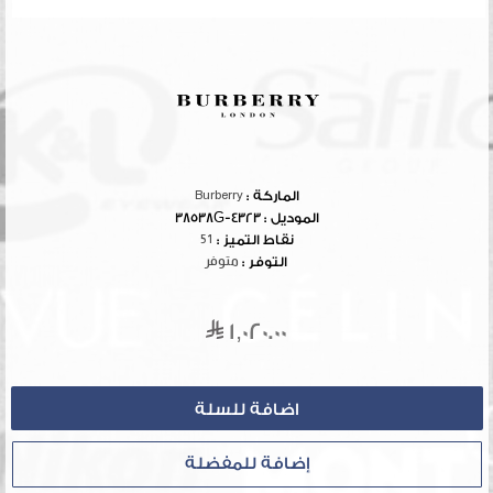
الماركة :
Burberry
الموديل :
4323-38538G
نقاط التميز :
51
التوفر :
متوفر
1,020.00
إضافة للمفضلة