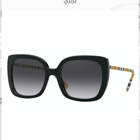
بربري