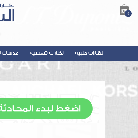
0
نظارات طبية
نظارات شمسية
عدسات ل
lsalmanOptics.com