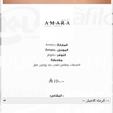
الماركة :
Amara
الموديل :
Amara
التوفر :
متوفر
ملاحظة
العدسات بمقاس تشحن بعد يومين عمل
150.00
*
المقاس: