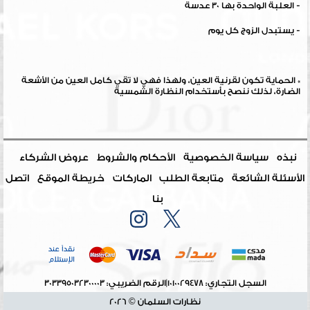
- العلبة الواحدة بها 30 عدسة
- يستبدل الزوج كل يوم
* الحماية تكون لقرنية العين، ولهذا فهي لا تقي كامل العين من الأشعة
الضارة، لذلك ننصح بأستخدام النظارة الشمسية
نبذه
سياسة الخصوصية
الأحكام والشروط
عروض الشركاء
الأسئلة الشائعة
متابعة الطلب
الماركات
خريطة الموقع
اتصل
بنا
السجل التجاري: 1010029478
|
الرقم الضريبي: 303395032300003
نظارات السلمان © 2026