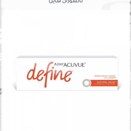
ناتشورال شاين