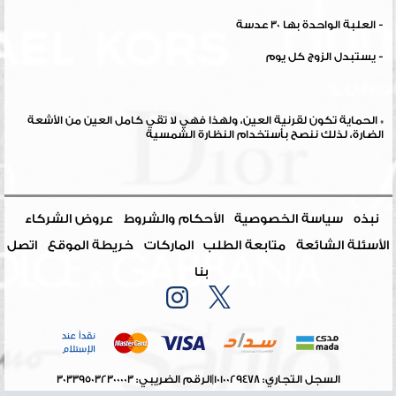
- العلبة الواحدة بها 30 عدسة
- يستبدل الزوج كل يوم
* الحماية تكون لقرنية العين، ولهذا فهي لا تقي كامل العين من الأشعة
الضارة، لذلك ننصح بأستخدام النظارة الشمسية
نبذه
سياسة الخصوصية
الأحكام والشروط
عروض الشركاء
الأسئلة الشائعة
متابعة الطلب
الماركات
خريطة الموقع
اتصل
بنا
السجل التجاري: 1010029478
|
الرقم الضريبي: 303395032300003