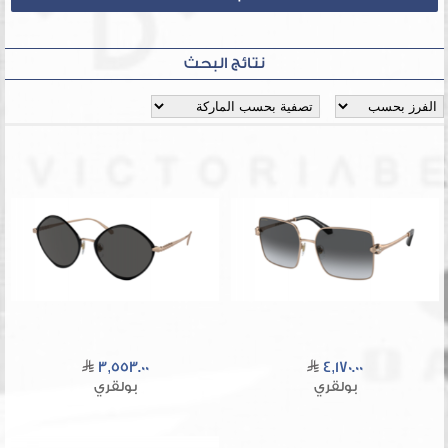
نتائج البحث
3,553.00
4,170.00
بولقري
بولقري