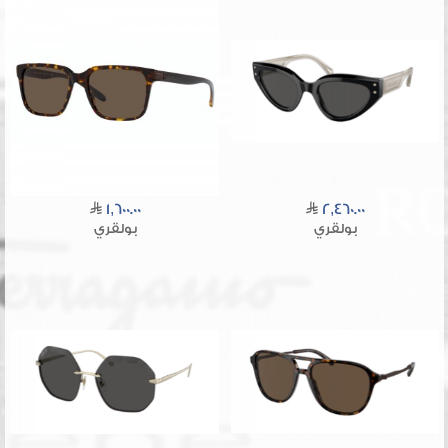
1,600.00
2,460.00
بولقري
بولقري