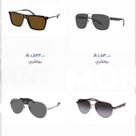
1,833.00
1,530.00
بولقري
بولقري