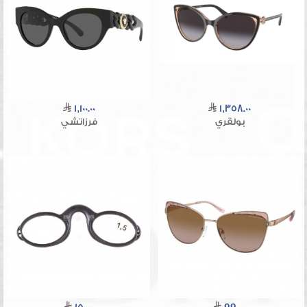
1,100.00
1,358.00
بولقري
فرزاتشي