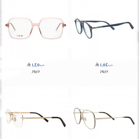
1,450.00
1,540.00
ديور
ديور