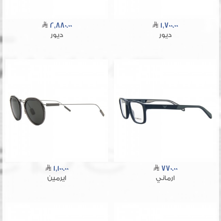
2,880.00
1,700.00
ديور
ديور
1,100.00
770.00
ارماني
ايرمين