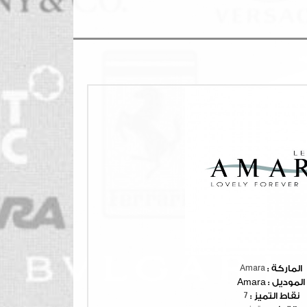
الماركة :
Amara
الموديل :
Amara
نقاط التميز :
7