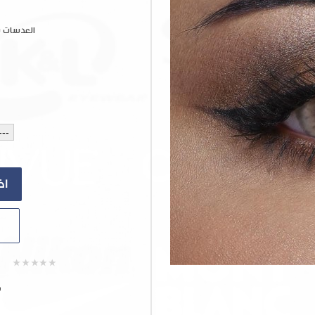
العدسات 
ش