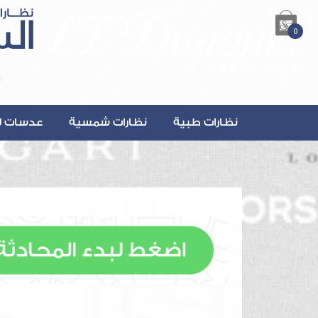
0
نظارات طبية
نظارات شمسية
عدسات ل
lsalmanOptics.com