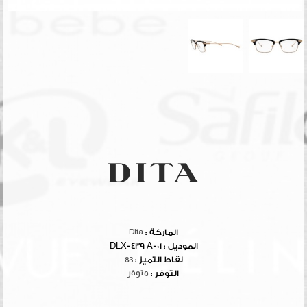
الماركة :
Dita
الموديل :
DLX-439 A-01
نقاط التميز :
83
التوفر :
متوفر