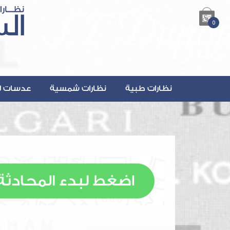
0
نظارات طبية
نظارات شمسية
عدسات ل
lsalmanOptics.com