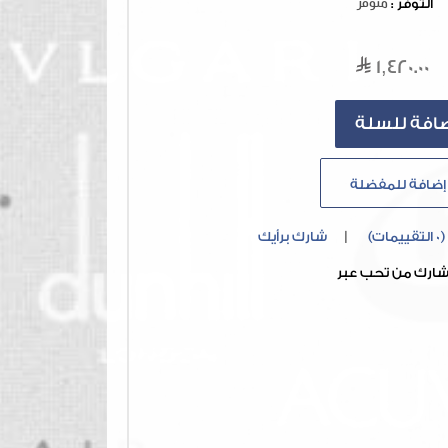
التوفر :
متوفر
1,420.00
إضافة للمفضلة
(0 التقييمات)
|
شارك برأيك
ارك من تحب عبر