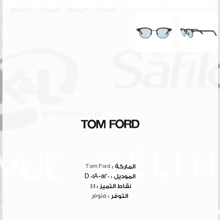
الماركة :
Tom Ford
الموديل :
1120-D 01A
نقاط التميز :
33
التوفر :
متوفر