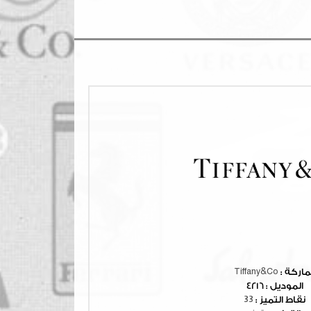
ماركة :
Tiffany&Co
الموديل :
4216
نقاط التميز :
33