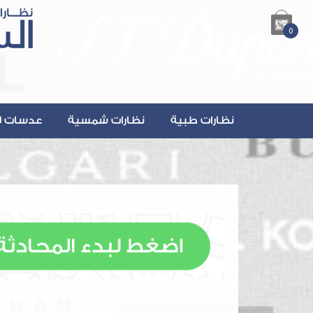
0
نظارات طبية
نظارات شمسية
عدسات ل
lsalmanOptics.com