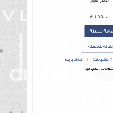
التوفر :
متوفر
1,690.00
إضافة للمفضلة
(0 التقييمات)
|
شارك برأيك
ارك من تحب عبر