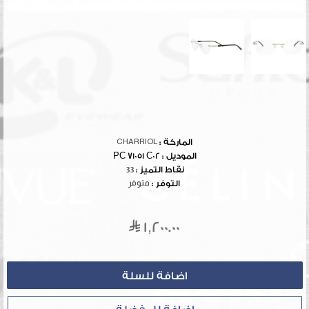
الماركة :
CHARRIOL
الموديل :
PC 71051 C02
نقاط التميز :
33
التوفر :
متوفر
1,200.00