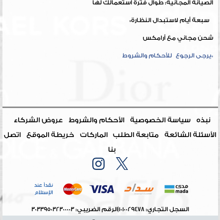
الصيانة المجانية: طوال فترة استعمالك لها
سبعة أيام لاستبدال النظارة*
شحن مجاني مع أرامكس
*يرجى الرجوع للأحكام والشروط
نبذه
سياسة الخصوصية
الأحكام والشروط
عروض الشركاء
الأسئلة الشائعة
متابعة الطلب
الماركات
خريطة الموقع
اتصل
بنا
السجل التجاري: 1010029478
|
الرقم الضريبي: 303395032300003